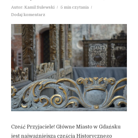
Autor:
Kamil Sulewski
5 min czytania
Dodaj komentarz
Cześć Przyjaciele! Główne Miasto w Gdańsku
jest najważniejszą częścią Historycznego