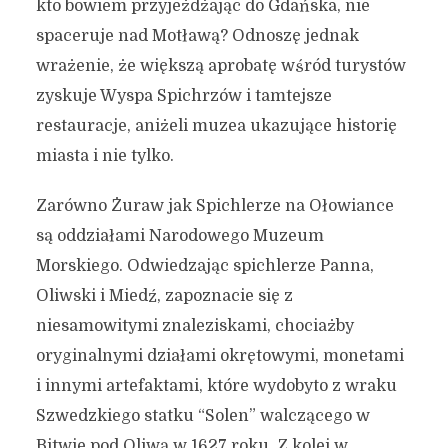
kto bowiem przyjeżdżając do Gdańska, nie
spaceruje nad Motławą? Odnoszę jednak
wrażenie, że większą aprobatę wśród turystów
zyskuje Wyspa Spichrzów i tamtejsze
restauracje, aniżeli muzea ukazujące historię
miasta i nie tylko.
Zarówno Żuraw jak Spichlerze na Ołowiance
są oddziałami Narodowego Muzeum
Morskiego. Odwiedzając spichlerze Panna,
Oliwski i Miedź, zapoznacie się z
niesamowitymi znaleziskami, chociażby
oryginalnymi działami okrętowymi, monetami
i innymi artefaktami, które wydobyto z wraku
Szwedzkiego statku “Solen” walczącego w
Bitwie pod Oliwą w 1627 roku. Z kolei w