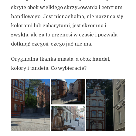
skryte obok wielkiego skrzyżowania i centrum
handlowego. Jest nienachalna, nie narzuca się
kolorami lub gabarytami, jest skromna i
zwykła, ale za to przenosi w czasie i pozwala
dotknąć czegoś, czego już nie ma.
Oryginalna tkanka miasta, a obok handel,
kolory i tandeta. Co wybieracie?
Co zobaczyć w Gdańsku? 7
godnych zaufania i
wartościowych miejsc
26 lutego 2026
7 min czytania
Autor:
Kamil Sulewski