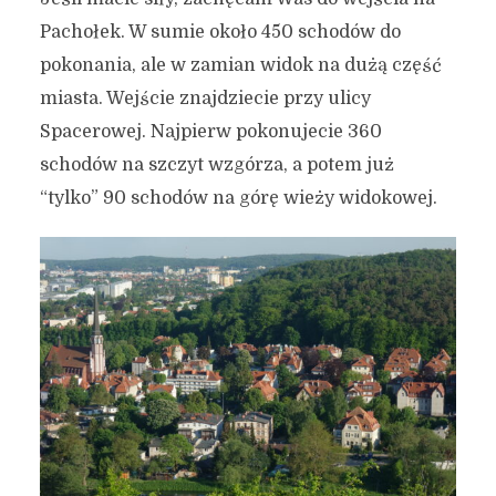
Pachołek. W sumie około 450 schodów do
pokonania, ale w zamian widok na dużą część
miasta. Wejście znajdziecie przy ulicy
Spacerowej. Najpierw pokonujecie 360
schodów na szczyt wzgórza, a potem już
“tylko” 90 schodów na górę wieży widokowej.
Pomysł na dzień w
Gdańsku #6 – zielona
Oliwa i spacer nad morzem
21 maja 2026
4 min czytania
Autor:
Kamil Sulewski