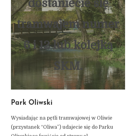
dostaniecie się
tramwajem numer
6 i 12 lub kolejką
SKM.
Park Oliwski
Wysiadając na pętli tramwajowej w Oliwie
(przystanek “Oliwa”) udajecie się do Parku