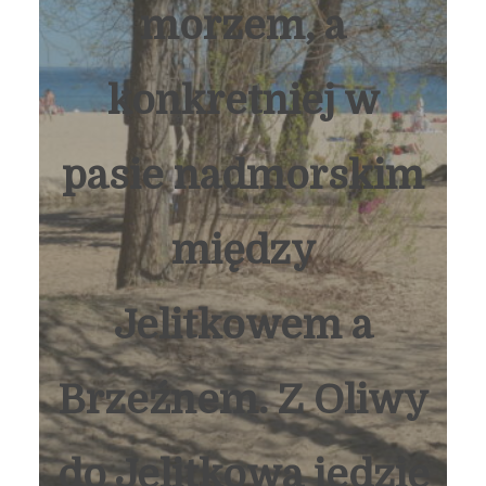
morzem, a
konkretniej w
pasie nadmorskim
między
Jelitkowem a
Brzeźnem. Z Oliwy
do Jelitkowa jedzie