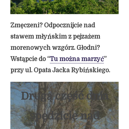
Zmęczeni? Odpocznijcie nad
stawem młyńskim z pejzażem
morenowych wzgórz. Głodni?
Wstąpcie do “
Tu można marzyć
”
przy ul. Opata Jacka Rybińskiego.
Drugą część dnia
spędzicie nad