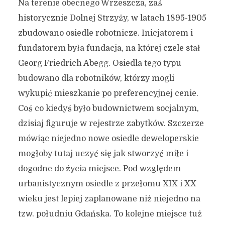
– 7 ATRAKCYJNYCH miejsc
Na terenie obecnego Wrzeszcza, zaś
na trasie Chełm – Oliwa
historycznie Dolnej Strzyży, w latach 1895-1905
zbudowano osiedle robotnicze. Inicjatorem i
17 sierpnia 2023
5 min czytania
fundatorem była fundacja, na której czele stał
Autor:
Kamil Sulewski
Georg Friedrich Abegg. Osiedla tego typu
budowano dla robotników, którzy mogli
wykupić mieszkanie po preferencyjnej cenie.
Coś co kiedyś było budownictwem socjalnym,
dzisiaj figuruje w rejestrze zabytków. Szczerze
mówiąc niejedno nowe osiedle deweloperskie
mogłoby tutaj uczyć się jak stworzyć miłe i
dogodne do życia miejsce. Pod względem
urbanistycznym osiedle z przełomu XIX i XX
wieku jest lepiej zaplanowane niż niejedno na
tzw. południu Gdańska. To kolejne miejsce tuż