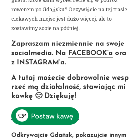
gustu. Może sami wybierzecie się w podróż
rowerem po Gdańsku? Oczywiście na tej trasie
ciekawych miejsc jest dużo więcej, ale to
zostawimy sobie na później.
Zapraszam niezmiennie na swoje
socialmedia. Na
FACEBOOK’a
ora
z
INSTAGRAM’a
.
A tutaj możecie dobrowolnie wesp
rzeć mą działalność, stawiając mi
kawkę 🙂 Dziękuję!
Odkrywajcie Gdańsk, pokazujcie innym