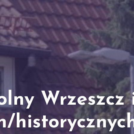
olny Wrzeszcz i
h/historycznych