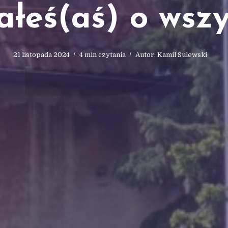
załeś(aś) o wszy
21 listopada 2024
4 min czytania
Autor:
Kamil Sulewski