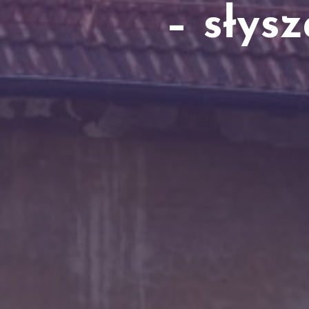
– słys