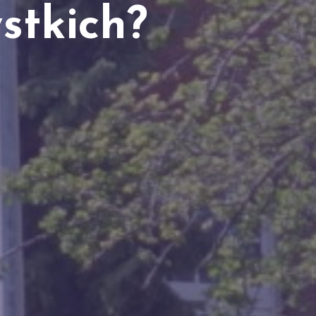
D
stkich?