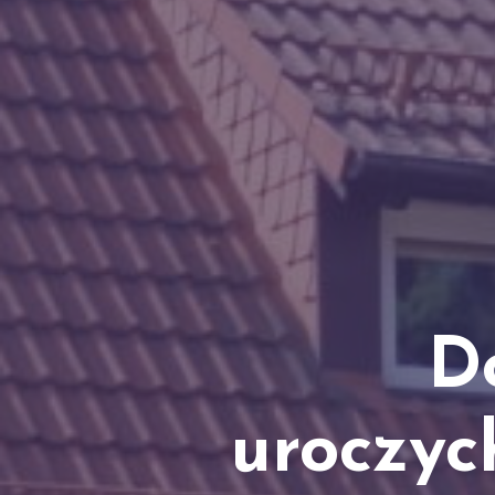
D
uroczyc