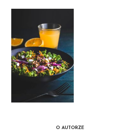
eiliv-sonas-aceron-
tBMD7BDcG3o-unsplash
O AUTORZE
2 lipca 2020
1 min czytania
Autor:
Marianpro