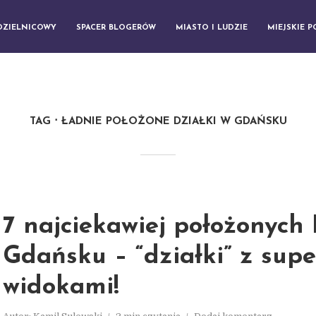
DZIELNICOWY
SPACER BLOGERÓW
MIASTO I LUDZIE
MIEJSKIE 
TAG
ŁADNIE POŁOŻONE DZIAŁKI W GDAŃSKU
7 najciekawiej położonyc
Gdańsku – “działki” z supe
widokami!