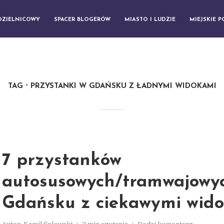
DZIELNICOWY
SPACER BLOGERÓW
MIASTO I LUDZIE
MIEJSKIE 
TAG
PRZYSTANKI W GDAŃSKU Z ŁADNYMI WIDOKAMI
7 przystanków
autosusowych/tramwajowy
Gdańsku z ciekawymi wid