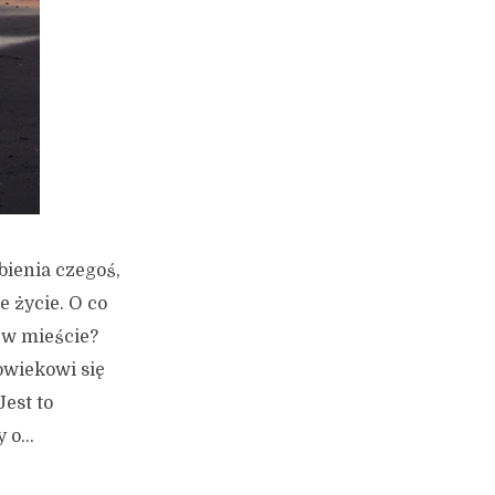
bienia czegoś,
e życie. O co
 w mieście?
owiekowi się
est to
 o...