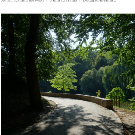
Autor:
Kamil Sulewski
3 min czytania
Dodaj komentarz