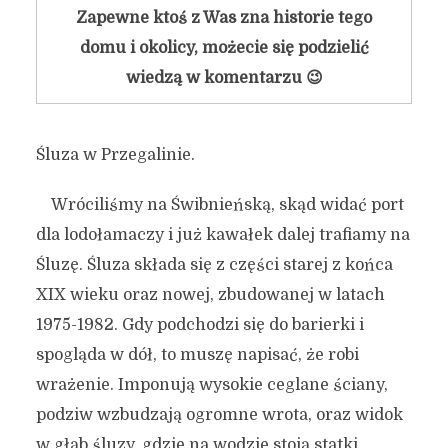
Zapewne ktoś z Was zna historie tego
domu i okolicy, możecie się podzielić
wiedzą w komentarzu 😉
Śluza w Przegalinie.
Wróciliśmy na Świbnieńską, skąd widać port
dla lodołamaczy i już kawałek dalej trafiamy na
Śluzę. Śluza składa się z części starej z końca
XIX wieku oraz nowej, zbudowanej w latach
1975-1982. Gdy podchodzi się do barierki i
spogląda w dół, to muszę napisać, że robi
wrażenie. Imponują wysokie ceglane ściany,
podziw wzbudzają ogromne wrota, oraz widok
w głąb śluzy, gdzie na wodzie stoją statki.