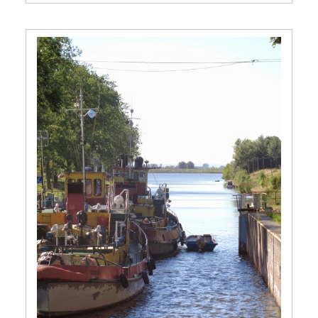
Wyspa piękna. Część
trzecia.
19 października 2015
3 min czytania
Autor:
Kamil Sulewski