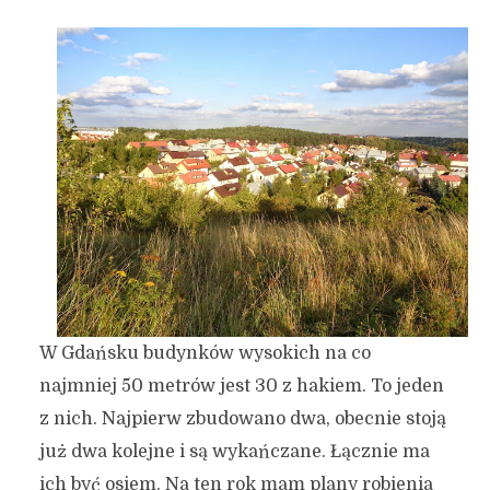
Siedem ujęć obrazujących
różnorodność Gdańska.
Odsłona pierwsza.
1 lutego 2016
2 min czytania
Autor:
Kamil Sulewski
W Gdańsku budynków wysokich na co
najmniej 50 metrów jest 30 z hakiem. To jeden
z nich. Najpierw zbudowano dwa, obecnie stoją
już dwa kolejne i są wykańczane. Łącznie ma
ich być osiem. Na ten rok mam plany robienia