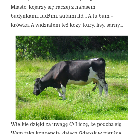
Miasto, kojarzy się raczej z hałasem,
budynkami, ludźmi, autami itd… A tu bum –
krówka. A widziałem też kozy, kury, lisy, sarny…
Wielkie dzięki za uwagę 😉 Liczę, że podoba się
Wam taka koncepcja, dająca Gdańsk w pigułce