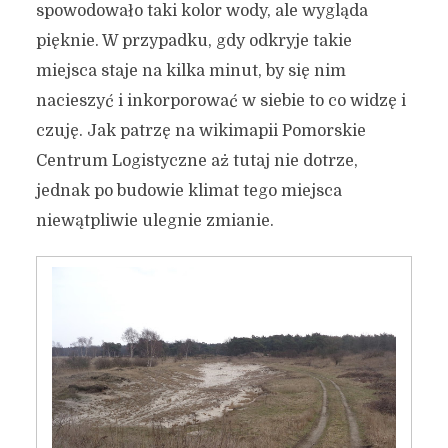
spowodowało taki kolor wody, ale wygląda
pięknie. W przypadku, gdy odkryje takie
miejsca staje na kilka minut, by się nim
nacieszyć i inkorporować w siebie to co widzę i
czuję. Jak patrzę na wikimapii Pomorskie
Magiczne miejsce pośród
Centrum Logistyczne aż tutaj nie dotrze,
wydm na Stogach.
jednak po budowie klimat tego miejsca
niewątpliwie ulegnie zmianie.
27 kwietnia 2016
4 min czytania
Autor:
Kamil Sulewski