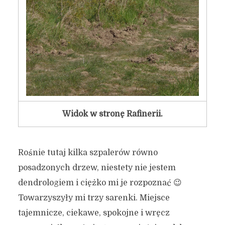
Tajemnicze miejsce na
Łostowicach
Widok w stronę Rafinerii.
16 sierpnia 2017
3 min czytania
Autor:
Kamil Sulewski
Rośnie tutaj kilka szpalerów równo
posadzonych drzew, niestety nie jestem
dendrologiem i ciężko mi je rozpoznać 😉
Towarzyszyły mi trzy sarenki. Miejsce
tajemnicze, ciekawe, spokojne i wręcz