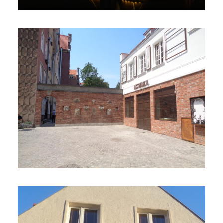
Dostrzec Gdańsk w…
Gdańsku.
6 grudnia 2018
4 min czytania
Autor:
Kamil Sulewski