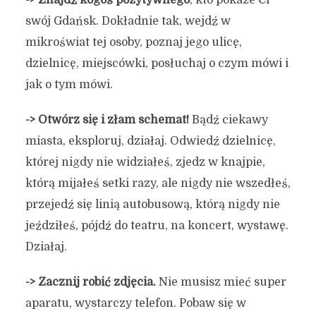
-> Znajdź kogoś pozytywnego
, kto pokaże Ci
12 grudnia 2019
4 min czytania
swój Gdańsk. Dokładnie tak, wejdź w
Autor:
Kamil Sulewski
mikroświat tej osoby, poznaj jego ulicę,
dzielnicę, miejscówki, posłuchaj o czym mówi i
jak o tym mówi.
-> Otwórz się i złam schemat!
Bądź ciekawy
miasta, eksploruj, działaj. Odwiedź dzielnicę,
której nigdy nie widziałeś, zjedz w knajpie,
którą mijałeś setki razy, ale nigdy nie wszedłeś,
przejedź się linią autobusową, którą nigdy nie
jeździłeś, pójdź do teatru, na koncert, wystawę.
Działaj.
-> Zacznij robić zdjęcia.
Nie musisz mieć super
aparatu, wystarczy telefon. Pobaw się w