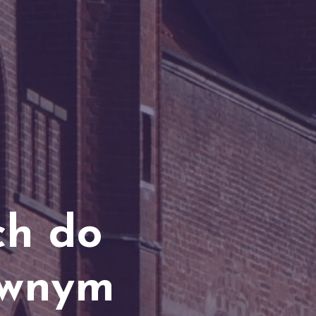
ch do
ównym