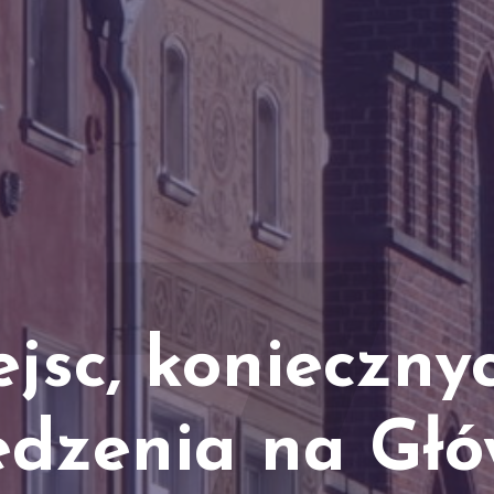
ejsc, konieczny
edzenia na Gł