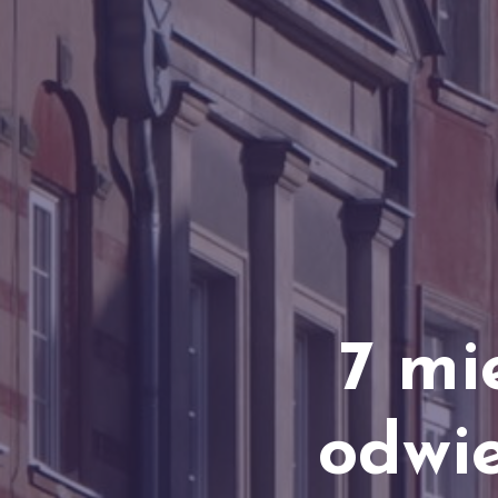
7 mi
odwi