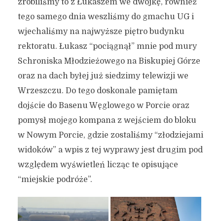
zrobiliśmy to z Łukaszem we dwójkę, również
tego samego dnia weszliśmy do gmachu UG i
wjechaliśmy na najwyższe piętro budynku
rektoratu. Łukasz “pociągnął” mnie pod mury
Schroniska Młodzieżowego na Biskupiej Górze
oraz na dach byłej już siedzimy telewizji we
Wrzeszczu. Do tego doskonale pamiętam
dojście do Basenu Węglowego w Porcie oraz
pomysł mojego kompana z wejściem do bloku
w Nowym Porcie, gdzie zostaliśmy “złodziejami
widoków” a wpis z tej wyprawy jest drugim pod
względem wyświetleń licząc te opisujące
“miejskie podróże”.