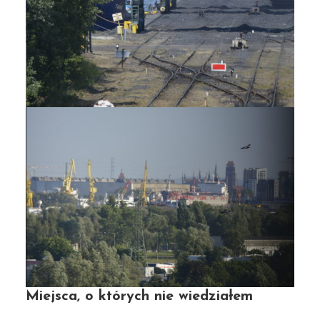
Miejskie podróże z
Miejsca, o których nie wiedziałem
Łukaszem – czego się