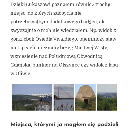
Dzięki Łukaszowi poznałem również trochę
nauczyłem? Jakie miejsca
miejsc, do których zdobycia nie
odkryliśmy?
potrzebowałbym dodatkowego bodźca, ale
zwyczajnie o nich nie wiedziałem. Np. widok z
27 lutego 2020
4 min czytania
Autor:
Kamil Sulewski
górki obok Osiedla Vivaldiego, tajemniczy staw
na Lipcach, nieznany brzeg Martwej Wisły,
wzniesienie nad Południową Obwodnicą
Gdańska, bunkier na Olszynce czy widok z lasu
w Oliwie.
Miejsca, którymi ja mogłem się podzieli