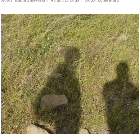
Autor:
Kamil Sulewski
4 min czytania
Dodaj komentarz