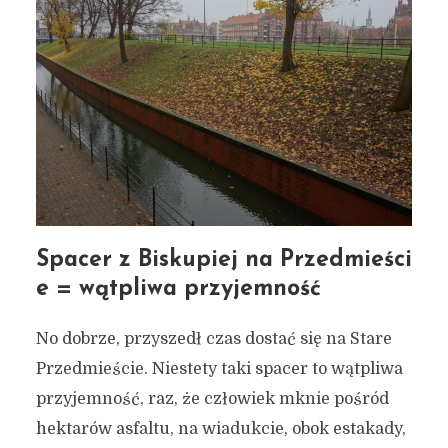
Spacer z Biskupiej na Przedmieści
e = wątpliwa przyjemność
No dobrze, przyszedł czas dostać się na Stare
Przedmieście. Niestety taki spacer to wątpliwa
Spacer po Gdańsku bez
przyjemność, raz, że człowiek mknie pośród
różowych okularów
hektarów asfaltu, na wiadukcie, obok estakady,