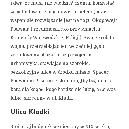
i dwa, że musi, nie wiedzieć czemu, korzystać
5 marca 2020
5 min czytania
ze schodów, nie idąc nawet tunelem (takie
Autor:
Kamil Sulewski
wspaniałe rozwiązanie jest na rogu Okopowej i
Podwala Przedmiejskiego przy gmachu
Komendy Wojewódzkiej Policji). Swoje zrobiła
wojna, przetrzebiając ten wcześniej gęsto
zabudowany obszar oraz powojenna
urbanistyka, stawiając na szerokie,
bezkolizyjne ulice w środku miasta. Spacer
Podwalem Przedmiejskim mógłby być dobrą
karą dla kogoś, kogo bardzo nie lubię, a że Was
lubię, skręcimy w ul. Kładki.
Ulica Kładki
Stoi tutaj budynek wzniesiony w XIX wieku,