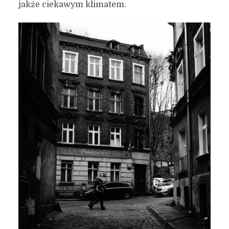
jakże ciekawym klimatem.
28 czerwca 2020
7 min czytania
Autor:
Kamil Sulewski