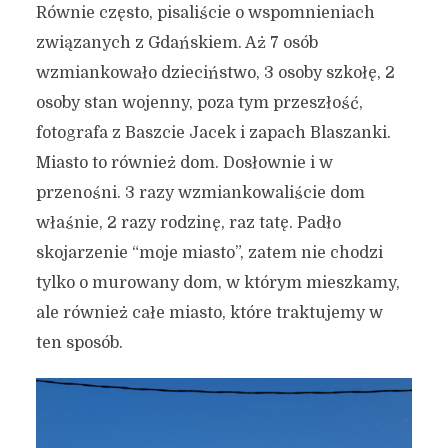
Równie często, pisaliście o wspomnieniach
Jaki jest Wasz Gdańsk?
związanych z Gdańskiem. Aż 7 osób
Wasze skojarzenia z
wzmiankowało dzieciństwo, 3 osoby szkołę, 2
grodem Neptuna
osoby stan wojenny, poza tym przeszłość,
9 lipca 2020
4 min czytania
fotografa z Baszcie Jacek i zapach Blaszanki.
Autor:
Kamil Sulewski
Miasto to również dom. Dosłownie i w
przenośni. 3 razy wzmiankowaliście dom
właśnie, 2 razy rodzinę, raz tatę. Padło
skojarzenie “moje miasto”, zatem nie chodzi
tylko o murowany dom, w którym mieszkamy,
ale również całe miasto, które traktujemy w
ten sposób.