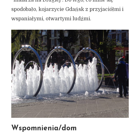
“malarza na Długiej”. Do tego, co mnie się
spodobało, kojarzycie Gdańsk z przyjaciółmi i
wspaniałymi, otwartymi ludźmi.
Wspomnienia/dom