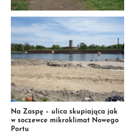
Na Zaspę – ulica skupiająca jak
w soczewce mikroklimat Nowego
Ta ulica jak w soczewce
Portu