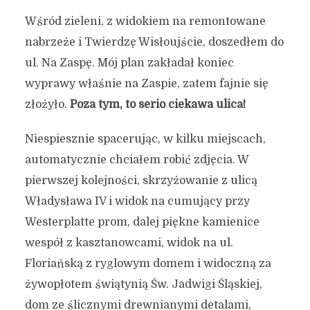
skupia mikroklimat
Wśród zieleni, z widokiem na remontowane
Nowego Portu!
nabrzeże i Twierdzę Wisłoujście, doszedłem do
23 lipca 2020
4 min czytania
ul. Na Zaspę. Mój plan zakładał koniec
Autor:
Kamil Sulewski
wyprawy właśnie na Zaspie, zatem fajnie się
złożyło.
Poza tym, to serio ciekawa ulica!
Niespiesznie spacerując, w kilku miejscach,
automatycznie chciałem robić zdjęcia. W
pierwszej kolejności, skrzyżowanie z ulicą
Władysława IV i widok na cumujący przy
Westerplatte prom, dalej piękne kamienice
wespół z kasztanowcami, widok na ul.
Floriańską z ryglowym domem i widoczną za
żywopłotem świątynią Św. Jadwigi Śląskiej,
dom ze ślicznymi drewnianymi detalami,