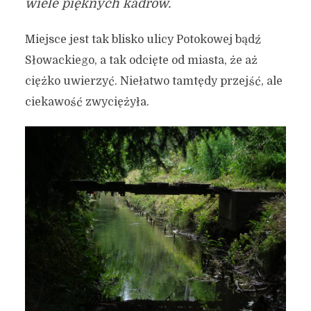
wiele pięknych kadrów.
Miejsce jest tak blisko ulicy Potokowej bądź
Słowackiego, a tak odcięte od miasta, że aż
ciężko uwierzyć. Niełatwo tamtędy przejść, ale
ciekawość zwyciężyła.