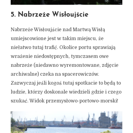
5. Nabrzeże Wisłoujście
Nabrzeże Wisłoujście nad Martwą Wisłą
umiejscowione jest w takim miejscu, że
niełatwo tutaj trafić. Okolice portu sprawiają
wrażenie niedostępnych, tymczasem owe
“Niełatwo tutaj trafić, łatwo
nabrzeże (niedawno wyremontowane, zdjęcie
się zachwycić” – 7 ukrytych
archiwalne) czeka na spacerowiczów.
i stosunkowo trudno
Zazwyczaj jeśli kogoś tutaj spotkacie to będą to
dostępnych miejsc w
ludzie, którzy doskonale wiedzieli gdzie i czego
Gdańsku
szukać. Widok przemysłowo-portowo-morski!
19 czerwca 2022
4 min czytania
Autor:
Kamil Sulewski