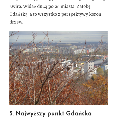
świra. Widać dużą połać miasta, Zatokę
Gdańską, a to wszystko z perspektywy koron
7 miejsc w Gdańsku,
drzew.
którymi zaskoczysz swoich
bliskich, przyjaciół i
znajomych #2
3 marca 2024
5 min czytania
Autor:
Kamil Sulewski
5. Najwyższy punkt Gdańska