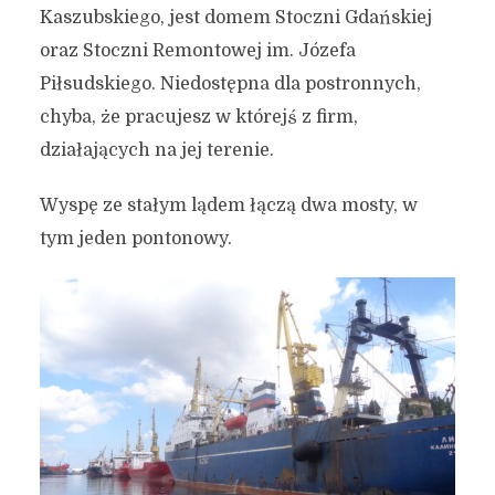
Kaszubskiego, jest domem Stoczni Gdańskiej
oraz Stoczni Remontowej im. Józefa
Piłsudskiego. Niedostępna dla postronnych,
chyba, że pracujesz w którejś z firm,
działających na jej terenie.
Gdańsk – miasto na
Wyspę ze stałym lądem łączą dwa mosty, w
wyspach? Ile wysp ma w
tym jeden pontonowy.
swych granicach stolica
Pomorza?
18 sierpnia 2024
5 min czytania
Autor:
Kamil Sulewski