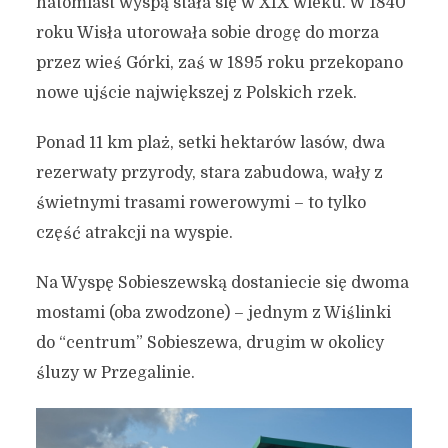
natomiast wyspą stała się w XIX wieku. W 1840
roku Wisła utorowała sobie drogę do morza
przez wieś Górki, zaś w 1895 roku przekopano
nowe ujście największej z Polskich rzek.
Ponad 11 km plaż, setki hektarów lasów, dwa
rezerwaty przyrody, stara zabudowa, wały z
świetnymi trasami rowerowymi – to tylko
część atrakcji na wyspie.
Na Wyspę Sobieszewską dostaniecie się dwoma
mostami (oba zwodzone) – jednym z Wiślinki
do “centrum” Sobieszewa, drugim w okolicy
śluzy w Przegalinie.