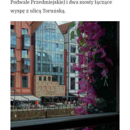
Podwale Przedmiejskie) i dwa mosty łączące
wyspę z ulicą Toruńską.