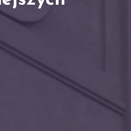
H
iejszych