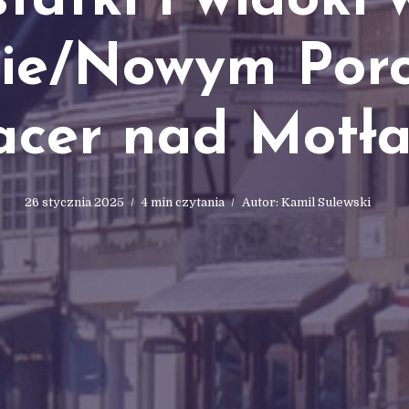
J
statki i widoki 
ie/Nowym Porc
acer nad Motł
26 stycznia 2025
4 min czytania
Autor:
Kamil Sulewski