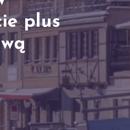
w
ie plus
awą