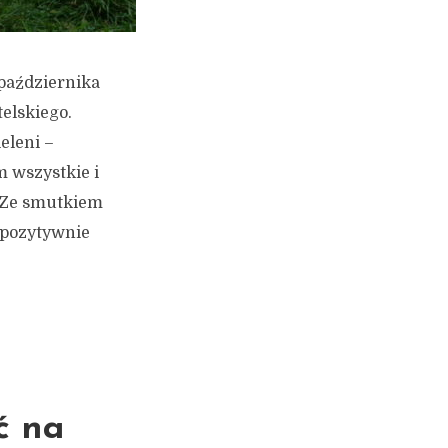
 października
elskiego.
eleni –
 wszystkie i
 Ze smutkiem
 pozytywnie
ć na