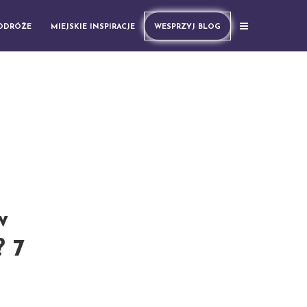
PODRÓŻE
MIEJSKIE INSPIRACJE
WESPRZYJ BLOG
w
? 7