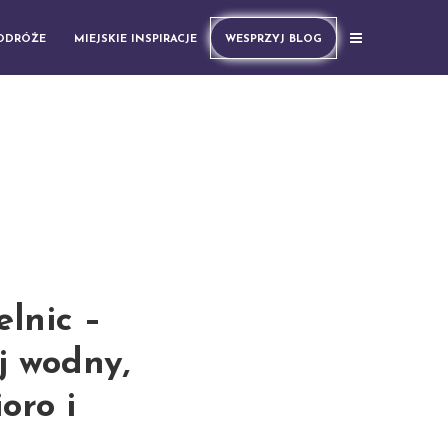
PODRÓŻE
MIEJSKIE INSPIRACJE
WESPRZYJ BLOG
lnic –
j wodny,
oro i