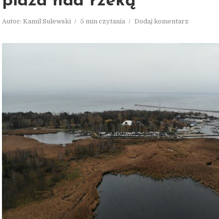
plaża nad rzeką
Autor:
Kamil Sulewski
5 min czytania
Dodaj komentarz