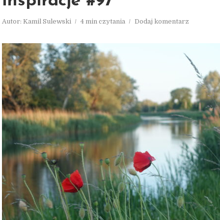
inspiracje #97
Autor:
Kamil Sulewski
4 min czytania
Dodaj komentarz