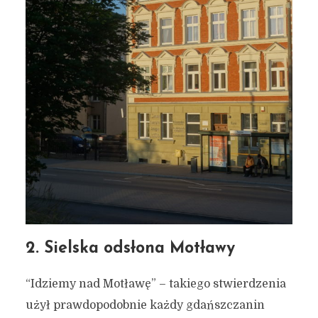
2. Sielska odsłona Motławy
“Idziemy nad Motławę” – takiego stwierdzenia
użył prawdopodobnie każdy gdańszczanin