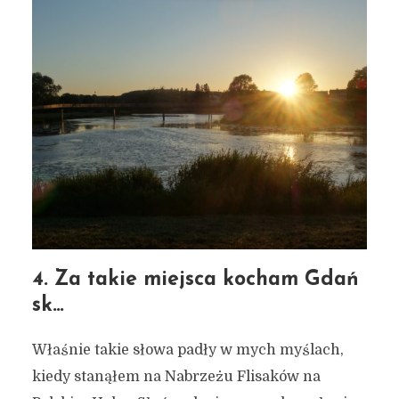
Mój czerwiec w Gdańsku –
7 znanych/nieznanych
miejsc, które warto
zobaczyć – miejskie
inspiracje #97
4. Za takie miejsca kocham Gdań
sk…
3 lipca 2022
4 min czytania
Autor:
Kamil Sulewski
Właśnie takie słowa padły w mych myślach,
kiedy stanąłem na Nabrzeżu Flisaków na