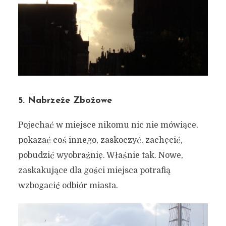
Miejskie inspiracje #78 –
fragmenty obrazu całego
Gdańska
5. Nabrzeże Zbożowe
8 grudnia 2019
2 min czytania
Autor:
Kamil Sulewski
Pojechać w miejsce nikomu nic nie mówiące,
pokazać coś innego, zaskoczyć, zachęcić,
pobudzić wyobraźnię. Właśnie tak. Nowe,
zaskakujące dla gości miejsca potrafią
wzbogacić odbiór miasta.