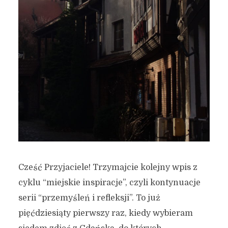
Cześć Przyjaciele! Trzymajcie kolejny wpis z
cyklu “miejskie inspiracje”, czyli kontynuacje
serii “przemyśleń i refleksji”. To już
pięćdziesiąty pierwszy raz, kiedy wybieram