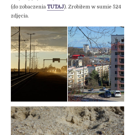
(do zobaczenia
TUTAJ
). Zrobiłem w sumie 524
zdjęcia.