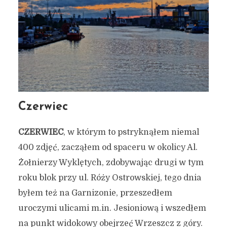
Czerwiec
CZERWIEC
, w którym to pstryknąłem niemal
400 zdjęć, zacząłem od spaceru w okolicy Al.
Żołnierzy Wyklętych, zdobywając drugi w tym
roku blok przy ul. Róży Ostrowskiej, tego dnia
Jak widziałem Gdańsk w
byłem też na Garnizonie, przeszedłem
2019 roku? Przegląd miejsc
uroczymi ulicami m.in. Jesioniową i wszedłem
na punkt widokowy obejrzeć Wrzeszcz z góry.
i zdjęć (65 zdjęć!)