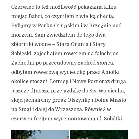
Czerwiec to też możliwość pokazania kilku
2 stycznia 2020
7 min czytania
miejsc Babci, co czyniłem z wielką chęcią.
Autor:
Kamil Sulewski
Byliśmy w Parku Oruńskim i w Brzeźnie nad
morzem. Sam zwiedziłem do tego dwa
zbiorniki wodne – Stara Orunia i Stary
Sobieski, zajechałem rowerem na falochron
Zachodni po przecudowny zachód słońca,
odbyłem rowerową wycieczkę przez Aniołki,
okolicę stoczni, Letnicę i Nowy Port oraz drugą
jeszcze dłuższą przejażdżkę do Św. Wojciecha,
skąd jechaliśmy przez Olszynkę i Dolne Miasto
na Stogi i dalej do Wrzeszcza. Również w
czerwcu fociłem wyremontowaną ul. Sobótki.