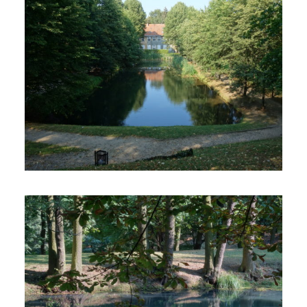
Znika nam świetny teren
zielony
24 października 2019
3 min czytania
Autor:
Kamil Sulewski