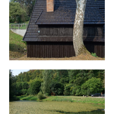
Dwóch “miejskich świrów”
odkrywa Trójmiejski Park
Krajobrazowy