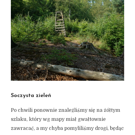
Soczysta zieleń
Po chwili ponownie znaleźliśmy się na żółtym
szlaku, który wg mapy miał gwałtownie
zawracać, a my chyba pomyliliśmy drogi, będąc