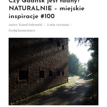
Czy Gdańsk jest ładny?
NATURALNIE – miejskie
inspiracje #100
Autor:
Kamil Sulewski
3 min czytania
Dodaj komentarz