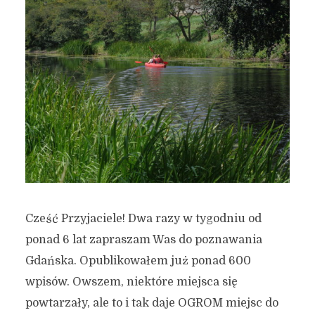
Cześć Przyjaciele! Dwa razy w tygodniu od
ponad 6 lat zapraszam Was do poznawania
Gdańska. Opublikowałem już ponad 600
wpisów. Owszem, niektóre miejsca się
powtarzały, ale to i tak daje OGROM miejsc do