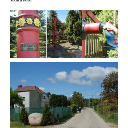
Kukawka”
.
Weszliśmy na najwyższy
punkt w całym Gdańsku