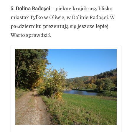
które warto odwiedzić
5.
Dolina Radości
– piękne krajobrazy blisko
jesienią
miasta? Tylko w Oliwie, w Dolinie Radości. W
październiku prezentują się jeszcze lepiej.
26 października 2017
2 min czytania
Warto sprawdzić.
Autor:
Kamil Sulewski