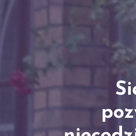
Si
poz