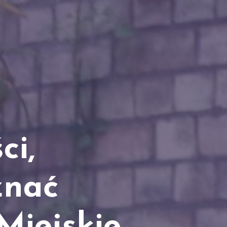
ci,
znać