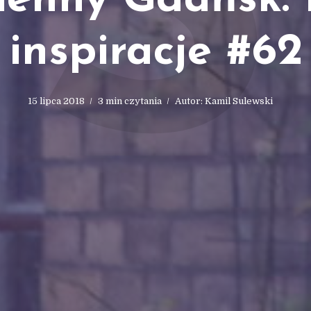
S
ienny Gdańsk. 
inspiracje #62
15 lipca 2018
3 min czytania
Autor:
Kamil Sulewski