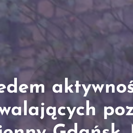
edem aktywnoś
walających po