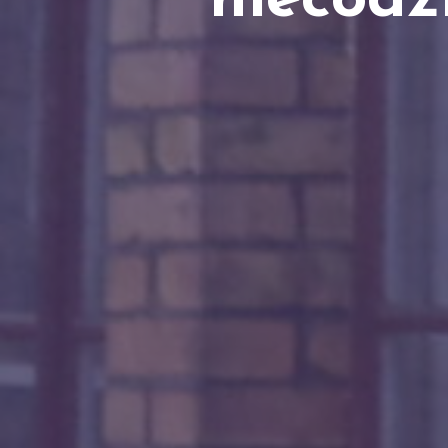
niecodz