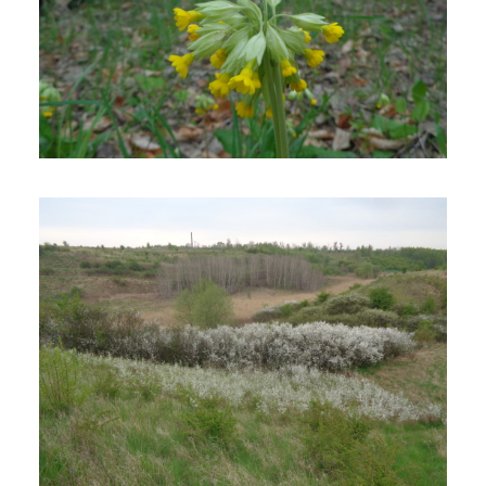
Eksplorowanie Oruńskich
wzgórz – doliny i widoki
6 września 2018
3 min czytania
Autor:
Kamil Sulewski