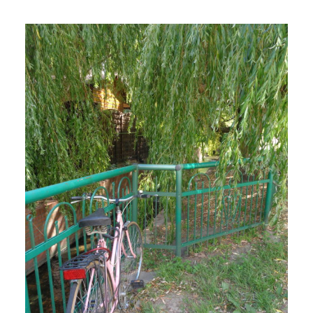
Spacer od ujścia do źródeł
Strzyży – odcinek pierwszy:
Młyniska i Wrzeszcz