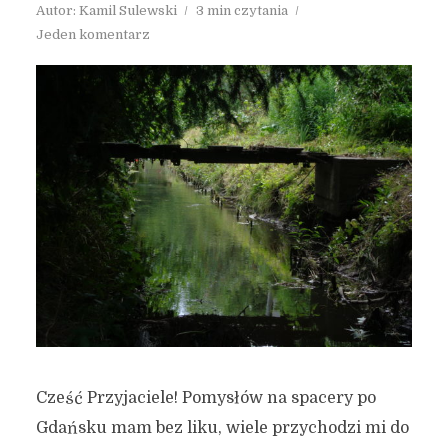
Autor:
Kamil Sulewski
3 min czytania
Jeden komentarz
Cześć Przyjaciele! Pomysłów na spacery po
Gdańsku mam bez liku, wiele przychodzi mi do