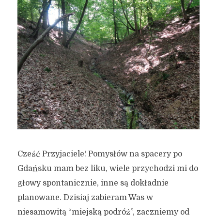
Cześć Przyjaciele! Pomysłów na spacery po
Gdańsku mam bez liku, wiele przychodzi mi do
głowy spontanicznie, inne są dokładnie
planowane. Dzisiaj zabieram Was w
niesamowitą “miejską podróż”, zaczniemy od