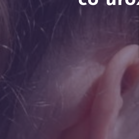
co uro