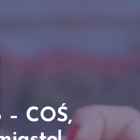
5 – COŚ,