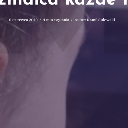
zmaica każde 
9 czerwca 2019
4 min czytania
Autor:
Kamil Sulewski