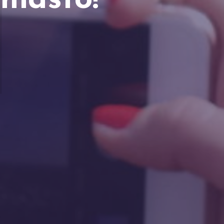
M
miasto!