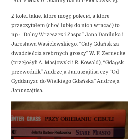
“Stare Miasto” Joanny Barton-Piórkowskiej.
Z kolei takie, które mogę polecić, a które
przeczytałem (choć lubię do nich wracać) to
np.: “Dolny Wrzeszcz i Zaspa” Jana Daniluka i
Jarosława Wasielewskiego, “Cały Gdańsk za
dwadzieścia srebrnych groszy” W. F. Zernecke
(przełożyli A. Masłowski i R. Kowald), “Gdańsk
przewodnik” Andrzeja Januszajtisa czy “Od
Gyddanyzc do Wielkiego Gdańska” Andrzeja
Januszajtisa.