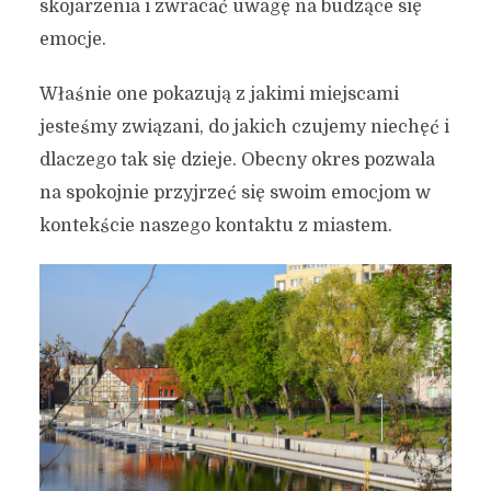
skojarzenia i zwracać uwagę na budzące się
Jak poznawać miasto, nie
emocje.
wychodząc z domu? 7
łatwych i skutecznych
Właśnie one pokazują z jakimi miejscami
sposobów
jesteśmy związani, do jakich czujemy niechęć i
dlaczego tak się dzieje. Obecny okres pozwala
9 kwietnia 2020
4 min czytania
na spokojnie przyjrzeć się swoim emocjom w
Autor:
Kamil Sulewski
kontekście naszego kontaktu z miastem.