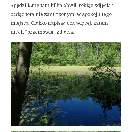
Spędziliśmy tam kilka chwil, robiąc zdjęcia i
będąc totalnie zanurzonymi w spokoju tego
miejsca. Ciężko napisać coś więcej, zatem
niech “przemówią” zdjęcia.