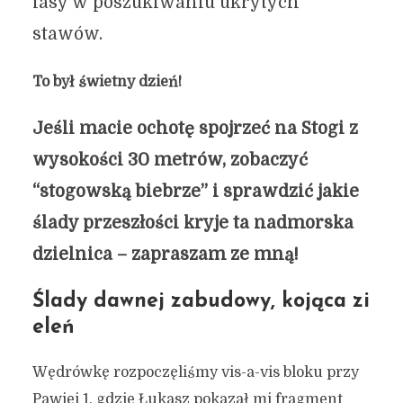
lasy w poszukiwaniu ukrytych
stawów.
To był świetny dzień!
Jeśli macie ochotę spojrzeć na Stogi z
wysokości 30 metrów, zobaczyć
“stogowską biebrze” i sprawdzić jakie
ślady przeszłości kryje ta nadmorska
dzielnica – zapraszam ze mną!
Ślady dawnej zabudowy, kojąca zi
eleń
Wędrówkę rozpoczęliśmy vis-a-vis bloku przy
Pawiej 1, gdzie Łukasz pokazał mi fragment