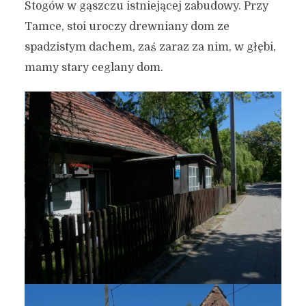
Stogów w gąszczu istniejącej zabudowy. Przy
Tamce, stoi uroczy drewniany dom ze
spadzistym dachem, zaś zaraz za nim, w głębi,
mamy stary ceglany dom.