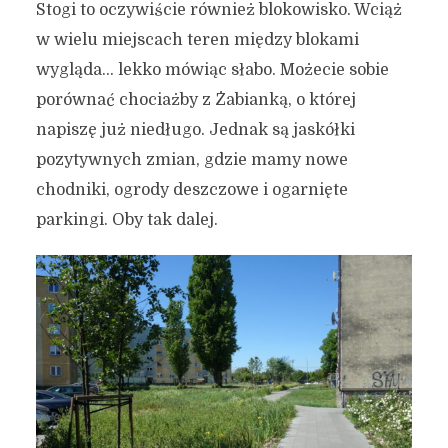
Stogi to oczywiście również blokowisko. Wciąż
w wielu miejscach teren między blokami
wygląda… lekko mówiąc słabo. Możecie sobie
porównać chociażby z Żabianką, o której
napiszę już niedługo. Jednak są jaskółki
pozytywnych zmian, gdzie mamy nowe
chodniki, ogrody deszczowe i ogarnięte
parkingi. Oby tak dalej.
Stogi – ślady historii,
widoki z 30 metrów,
“stogowska biebrza”