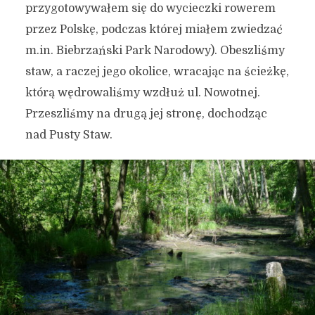
przygotowywałem się do wycieczki rowerem
przez Polskę, podczas której miałem zwiedzać
m.in. Biebrzański Park Narodowy). Obeszliśmy
staw, a raczej jego okolice, wracając na ścieżkę,
którą wędrowaliśmy wzdłuż ul. Nowotnej.
Przeszliśmy na drugą jej stronę, dochodząc
nad Pusty Staw.