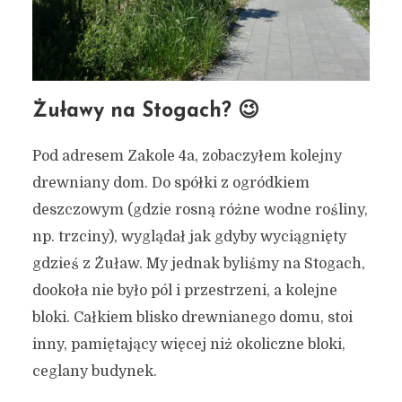
15 października 2020
5 min czytania
Autor:
Kamil Sulewski
Żuławy na Stogach? 😉
Pod adresem Zakole 4a, zobaczyłem kolejny
drewniany dom. Do spółki z ogródkiem
deszczowym (gdzie rosną różne wodne rośliny,
np. trzciny), wyglądał jak gdyby wyciągnięty
gdzieś z Żuław. My jednak byliśmy na Stogach,
dookoła nie było pól i przestrzeni, a kolejne
bloki. Całkiem blisko drewnianego domu, stoi
inny, pamiętający więcej niż okoliczne bloki,
ceglany budynek.