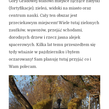
Góry Gradowej stanowi miejsce łączące zabytki
(fortyfikacje), zieleń, widoki na miasto oraz
centrum nauki. Cały ten obszar jest
przeciekawym miejscem! Wiele tutaj zielonych
zaułków, wąwozów, przejść schodami,
dorodnych drzew i rzecz jasna alejek
spacerowych. Kilka lat temu przeszedłem się
tędy właśnie w październiku i byłem
oczarowany! Sam planuję tutaj przyjść co i
Wam polecam.