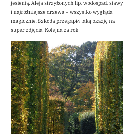
jesienią. Aleja strzyżonych lip, wodospad, stawy
i najróżniejsze drzewa – wszystko wygląda
magicznie. Szkoda przegapić taką okazję na
super zdjęcia. Kolejna za rok.