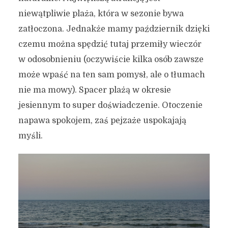
niewątpliwie plaża, która w sezonie bywa
zatłoczona. Jednakże mamy październik dzięki
czemu można spędzić tutaj przemiły wieczór
w odosobnieniu (oczywiście kilka osób zawsze
może wpaść na ten sam pomysł, ale o tłumach
nie ma mowy). Spacer plażą w okresie
7 miejsc w Gdańsku, które
jesiennym to super doświadczenie. Otoczenie
NAJŁADNIEJ prezentują
napawa spokojem, zaś pejzaże uspokajają
się w październiku ^^
myśli.
7 października 2022
4 min czytania
Autor:
Kamil Sulewski