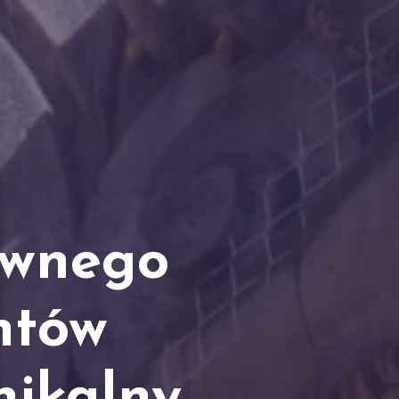
ównego
ntów