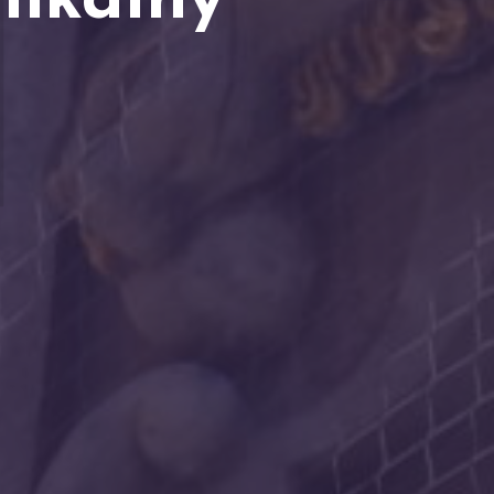
M
nikalny